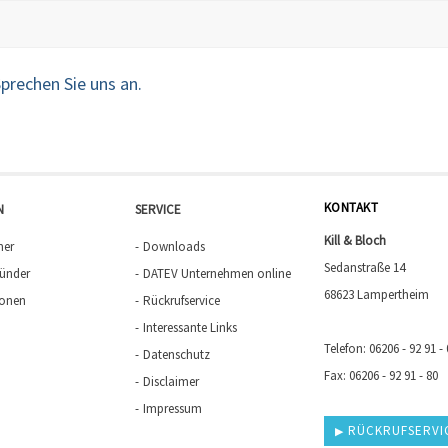
prechen Sie uns an.
KONTAKT
N
SERVICE
Kill & Bloch
mer
Downloads
Sedanstraße 14
ründer
DATEV Unternehmen online
68623 Lampertheim
sonen
Rückrufservice
Interessante Links
Telefon: 06206 - 92 91 - 
Datenschutz
Fax: 06206 - 92 91 - 80
Disclaimer
Impressum
RÜCKRUFSERVI